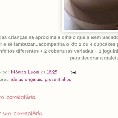
das crianças se aproxima e olha o que a Bem Sacado
ir e se lambuzar...acompanha o kit: 2 ou 4 cupcakes 
nfeitos diferentes + 2 coberturas variadas + 1 jogui
para decorar a maleta
o por
Mônica Leoni
às
18:25
ores:
idéias originais
,
presentinhos
m comentário:
r um comentário