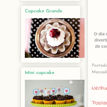
Cupcake Grande
O dia 
divert
de co
Postad
Marcad
Mini cupcake
Nenhu
Posta